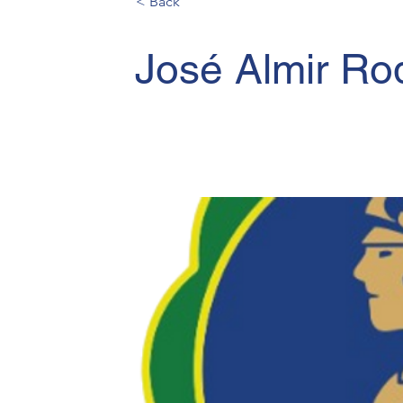
< Back
José Almir Ro