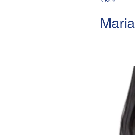
< Back
Maria