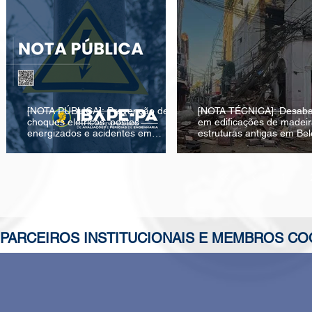
[NOTA PÚBLICA]: Prevenção de
[NOTA TÉCNICA]: Desab
choques elétricos, postes
em edificações de madeir
energizados e acidentes em
estruturas antigas em Be
edificações e espaços urbanos.
1
PARCEIROS INSTITUCIONAIS E MEMBROS C