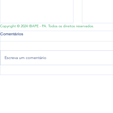
Copyright © 2024 IBAPE - PA. Todos os direitos reservados.
Comentários
Escreva um comentário
[NOTA PÚBLICA]: Prevenção
[NOTA TÉCN
de choques elétricos, postes
Desabamen
energizados e acidentes em
edificações
edificações e espaços
estruturas 
urbanos.
PA.