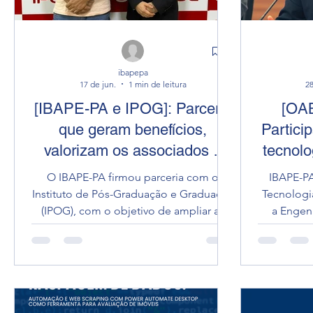
urbanas não devem apre
ibapepa
17 de jun.
1 min de leitura
28
[IBAPE-PA e IPOG]: Parceria
[OAB
que geram benefícios,
Partici
valorizam os associados e
tecnolo
fortalecem a Engenharia no
O IBAPE-PA firmou parceria com o
IBAPE-PA
Pará.
Instituto de Pós-Graduação e Graduação
Tecnologia
(IPOG), com o objetivo de ampliar as
a Engen
oportunidades de qualificação
apoio à se
profissional e acadêmica para seus
jurídi
associados e respectivos familiares. Por
Avaliaçõe
meio do acordo, os beneficiários terão
Seção Par
acesso a condições especiais e 18%
participar
descontos na matrícula e nas
Jurídic