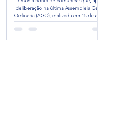
Temos a honra de comunicar que, após
deliberação na última Assembleia Geral
Ordinária (AGO), realizada em 15 de abril
de 2026, por unanimidade, a Diretoria e
Conselheiro(a)s do IBAPE-PA, indicou
para atribuição do galardão de
MEMBRO HONORÁRIO à
UNIVERSIDADE DA AMAZÔNIA -
UNAMA. Esta é uma honrosa distinção à
pessoa física ou jurídica por destacado
exercício ou na defesa dos interesses
das atividades de avaliações, perícias de
engenharia, em ofertar cursos de
excelência em Eng