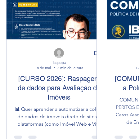
mensalidades de cursos de graduação e
Escola Su
pós-graduação ofertados pelo IPOG. A
Pará (E
iniciativa representa um importante
C
incentivo à formação continuada,
Empree
possibilitando o a
Orde
ibapepa
18 de mai.
3 min de leitura
12
[CURSO 2026]: Raspagem
[COMUN
de dados para Avaliação de
a Pol
Imóveis
COMUNI
PERITOS 
📊 Quer aprender a automatizar a coleta
Caros Asso
de dados de imóveis direto de sites e
de En
plataformas (como Imóvel Web e Viva
solicitaç
Real) ? Descubra como ganhar tempo,
Regulamen
precisão e agilidade nas suas avaliações