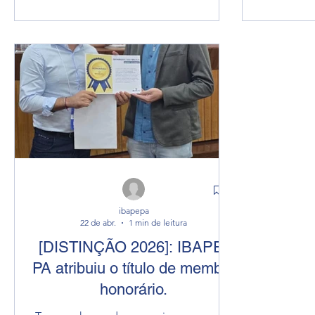
PA, in
imobiliárias no curso de "INTRODUÇÃO
momento, 
A RASPAGEM DE DADOS: Automação e
revisão ou 
Webscraping com PowerAtomate
Tal medi
Desktop como Ferramenta de Auxílio a
process
Avaliação de Imóveis." 💡 No nosso
perante o
curso, você vai aprender desde os
Defesa E
conceitos básicos até a construção de
an
fluxos automáticos completos — tudo
isso de fo
ibapepa
22 de abr.
1 min de leitura
[DISTINÇÃO 2026]: IBAPE-
PA atribuiu o título de membro
honorário.